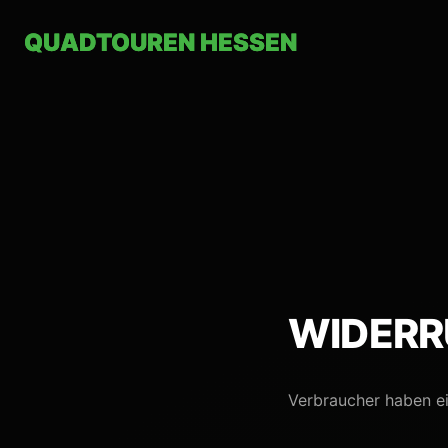
Zum Hauptinhalt springen
QUADTOUREN
QUADTOUREN
HESSEN
HESSEN
WIDERR
Verbraucher haben ei