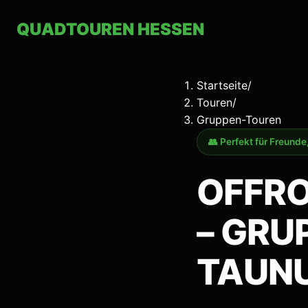
Zum Hauptinhalt springen
QUADTOUREN
HESSEN
Startseite
/
Touren
/
Gruppen-Touren
👥 Perfekt für Freunde
OFFR
– GRU
TAUN