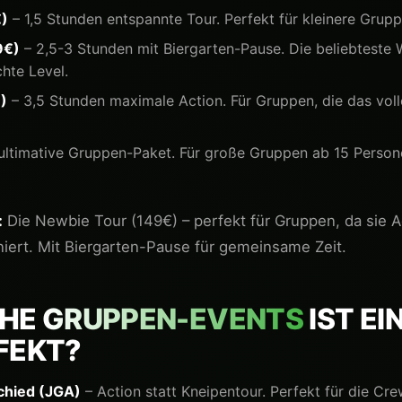
€)
– 1,5 Stunden entspannte Tour. Perfekt für kleinere Grup
9€)
– 2,5-3 Stunden mit Biergarten-Pause. Die beliebteste 
hte Level.
)
– 3,5 Stunden maximale Action. Für Gruppen, die das voll
ltimative Gruppen-Paket. Für große Gruppen ab 15 Personen
:
Die Newbie Tour (149€) – perfekt für Gruppen, da sie A
ert. Mit Biergarten-Pause für gemeinsame Zeit.
CHE
GRUPPEN-EVENTS
IST EI
FEKT?
chied (JGA)
– Action statt Kneipentour. Perfekt für die Cre