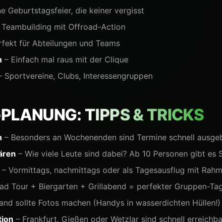
e Geburtstagsfeier, die keiner vergisst
 Teambuilding mit Offroad-Action
rfekt für Abteilungen und Teams
n
– Einfach mal raus mit der Clique
 Sportvereine, Clubs, Interessengruppen
-PLANUNG:
TIPPS & TRICKS
n
– Besonders an Wochenenden sind Termine schnell ausge
ären
– Wie viele Leute sind dabei? Ab 10 Personen gibt es
– Vormittags, nachmittags oder als Tagesausflug mit Ra
ad Tour + Biergarten + Grillabend = perfekter Gruppen-Ta
nd sollte Fotos machen (Handys in wasserdichten Hüllen!)
tion
– Frankfurt, Gießen oder Wetzlar sind schnell erreichba