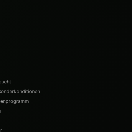
bucht
 Sonderkonditionen
hmenprogramm
g
r