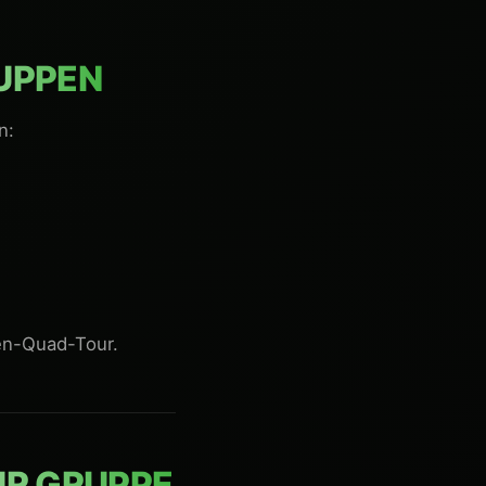
PPEN
n:
pen-Quad-Tour.
R GRUPPE