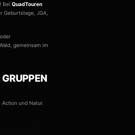
! Bei
QuadTouren
ür Geburtstage, JGA,
 oder
n Wald, gemeinsam im
R GRUPPEN
Action und Natur.