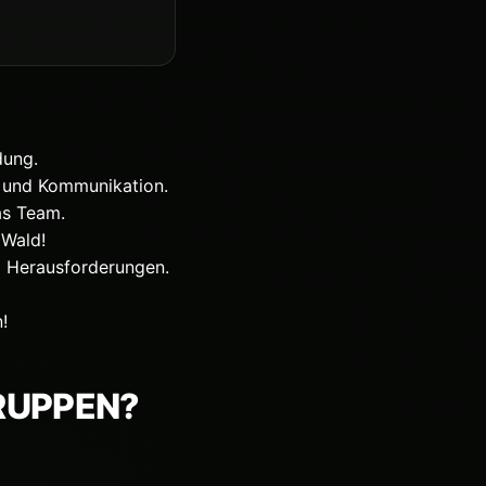
dung.
t und Kommunikation.
as Team.
 Wald!
m Herausforderungen.
!
GRUPPEN?