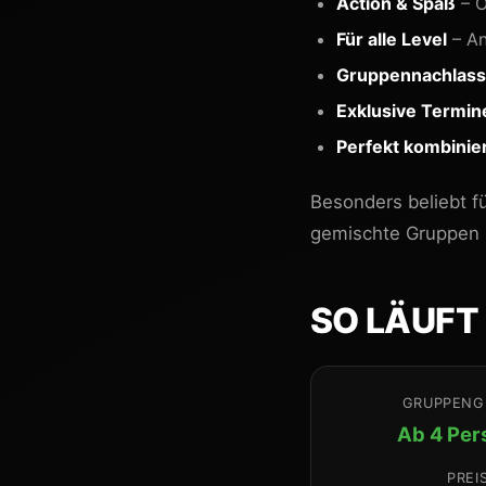
Action & Spaß
– O
Für alle Level
– An
Gruppennachlass
Exklusive Termin
Perfekt kombinie
Besonders beliebt f
gemischte Gruppen m
SO LÄUFT
GRUPPENG
Ab 4 Per
PREI