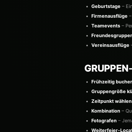
Geburtstage
– Ein
Firmenausflüge
–
Teamevents
– Pe
Freundesgruppe
Vereinsausflüge
–
GRUPPEN
Frühzeitig buche
Gruppengröße kl
Zeitpunkt wählen
Kombination
– Qu
Fotografen
– Jema
Weiterfeier-Loca