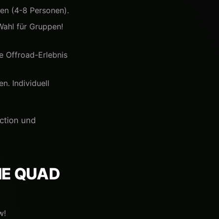
pen (4-8 Personen).
Wahl für Gruppen!
e Offroad-Erlebnis
. Individuell
ction und
NE QUAD
w!