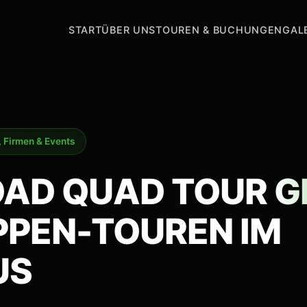
START
ÜBER UNS
TOUREN & BUCHUNGEN
GAL
, Firmen & Events
OAD QUAD TOUR
G
PPEN-TOUREN IM
US