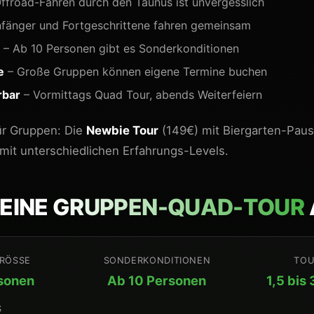
ffroad-Fahren durch den Taunus ist unvergesslich
fänger und Fortgeschrittene fahren gemeinsam
– Ab 10 Personen gibt es Sonderkonditionen
e
– Große Gruppen können eigene Termine buchen
rbar
– Vormittags Quad Tour, abends Weiterfeiern
ür Gruppen: Die
Newbie Tour
(149€) mit Biergarten-Pause
it unterschiedlichen Erfahrungs-Levels.
 EINE
GRUPPEN-QUAD-TOUR
RÖSSE
SONDERKONDITIONEN
TOU
sonen
Ab 10 Personen
1,5 bis
S